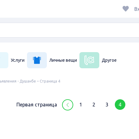
В
Услуги
Личные вещи
Другое
явления - Душанбе – Страница 4
Первая страница
1
2
3
4